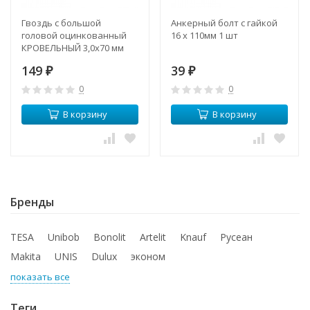
Гвоздь с большой
Анкерный болт с гайкой
головой оцинкованный
16 х 110мм 1 шт
КРОВЕЛЬНЫЙ 3,0х70 мм
1кг
149
39
₽
₽
0
0
В корзину
В корзину
Бренды
TESA
Unibob
Bonolit
Artelit
Knauf
Русеан
Makita
UNIS
Dulux
эконом
показать все
Теги